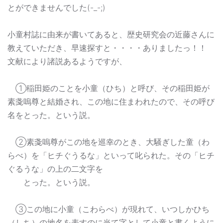
とができませんでした(-_-;)
小童村誌に由来が書いてあると、歴史研究会の近藤さんに
教えていただき、早速探すと・・・・ありましたっ！！
文献により諸説あるようですが、
①稲田姫のことを小童（ひち）と呼び、その稲田姫が
素戔嗚尊と結婚され、この地に住まわれたので、その呼び
名をとった。という説。
②素戔嗚尊がこの地を巡幸のとき、大騒ぎした童（わ
らべ）を「ヒチぐうるな」といって叱られた。その「ヒチ
ぐるうな」の上の二文字を
とった。という説。
③この地に小童（こわらべ）が現れて、いつしかひち
（しち）の地名を表すのに当て字として小童と書くように